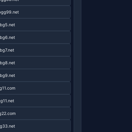
bgg99.net
bg5.net
bg6.net
bg7.net
bg8.net
bg9.net
g11.com
g11.net
g22.com
g33.net