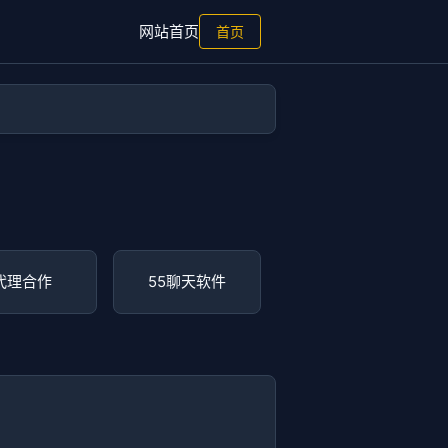
网站首页
首页
代理合作
55聊天软件