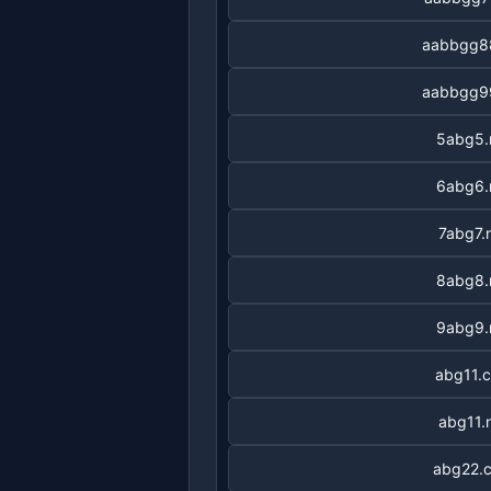
aabbgg88
aabbgg99
5abg5.
6abg6.
7abg7.
8abg8.
9abg9.
abg11.
abg11.
abg22.