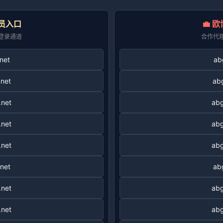
会员入口
💼 
登录通道
合作代
net
ab
net
ab
net
ab
net
ab
net
ab
net
ab
net
ab
net
ab