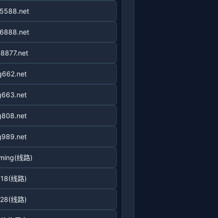
5588.net
6888.net
8877.net
g662.net
g663.net
g808.net
g989.net
aming(线路)
l818(线路)
l828(线路)