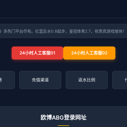
门平台尽有。红蓝反水0.8起步，皇冠体育2.7，祝贵宾游戏愉快！
24小时人工客服01
24小时人工客服02
册
充值渠道
返水比例
欧博ABG登录网址