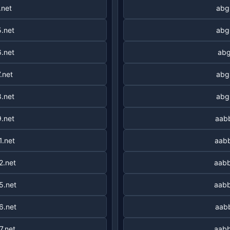
net
abg
.net
abg
.net
abg
.net
abg
.net
abg
.net
aab
.net
aab
.net
aab
.net
aab
.net
aab
.net
aab