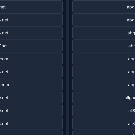
net
abg
.net
abg
.net
abg
.net
ab
.com
ab
.net
ab
.com
ab
.net
allg
.net
al
.net
al