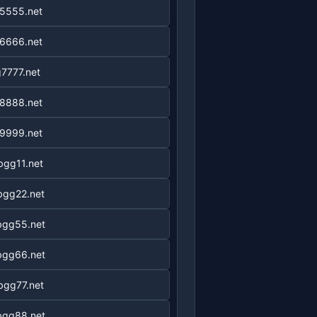
5555.net
6666.net
7777.net
8888.net
9999.net
bgg11.net
bgg22.net
bgg55.net
bgg66.net
bgg77.net
bgg88.net